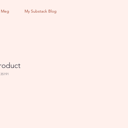
 Meg
My Substack Blog
product
135191